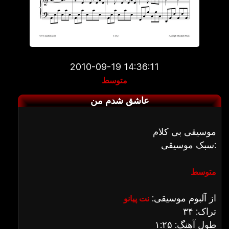
2010-09-19 14:36:11
متوسط
عاشق شدم من
موسیقی بی کلام
سبک موسیقی:
متوسط
از آلبوم موسیقی:
نت پیانو
تراک: ۳۴
طول آهنگ: ۱:۲۵