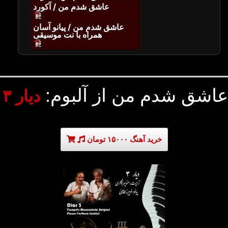
عاشق شدم من / آکورد
عاشق شدم من / پیانو آسان
همراه با نت موسیقی
عاشق شدم من از آلبوم:
دیار ۳
خرید آهنگ ۱۵۰۰۰ تومان