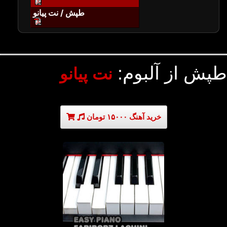
طپش / نت پیانو
طپش از آلبوم:
نت پیانو
خرید آهنگ ۱۵۰۰۰ تومان