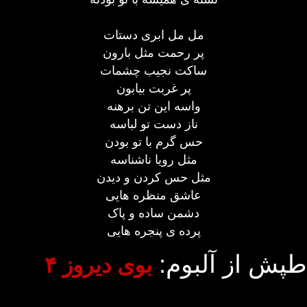
مل مل ابری دستات
پر رحمت مثل بارون
ساکت نجيب چشمات
پر غربت بيابون
واسه اين تن برهنه
ناز دست تو لباسه
حس گرم با تو بودن
مثل رويا ناشناسه
مثل حس کردن و ديدن
عاشق منظره هايی
دشمن ساده و پاک
پرده ی پنجره هايی
طپش از آلبوم:
بوی دیروز ۴