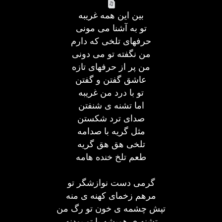
بين اين همه غريبه
تو به آشنا می مونی
حرفهای تلخی که دارم
من نگفته تو می دونی
من پر از حرفهای تازه
عاشق گفتن و گفتن
تو با درد من غريبه
اما تشنه ی شنفتن
صدای ترد شکستن
مثل گريه با صدامه
تلخی هق هق گريه
طعم تلخ خنده هامه
گرمی دست نوازشگر تو
مرهم زخمای کهنه ی منه
تپش چشمه ی خون تو رگ من
تشنه ی هميشه با تو بودنه