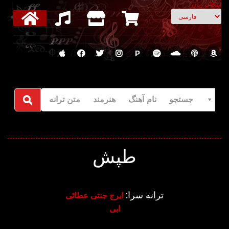
انتخاب زبان
P
جستجو نام آهنگ هنرمند متن ترانه
طپش
ترانه سرا:
ایرج جنتی عطائی
ابی