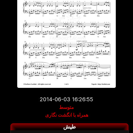
2014-06-03 16:26:55
متوسط
همراه با انگشت نگاری
طپش