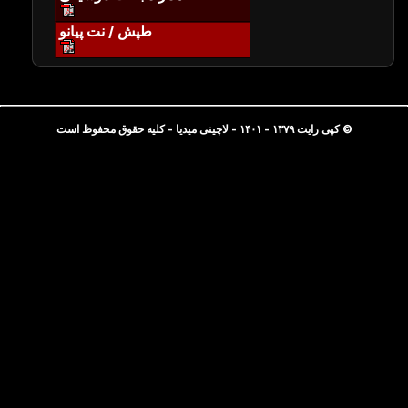
طپش / نت پیانو
© کپی رایت ۱۳۷۹ - ۱۴۰۱ - لاچینی میدیا - کلیه حقوق محفوظ است