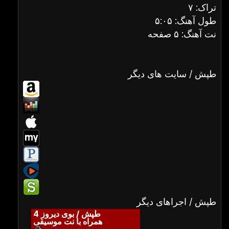
تراک: ۷
طول آهنگ: ۵:۰۵
نت آهنگ: ۵ صفحه
طپش / سایت های دیگر
طپش / اجراهای دیگر
طپش / بوی دیروز 4
همراه با نت موسیقی