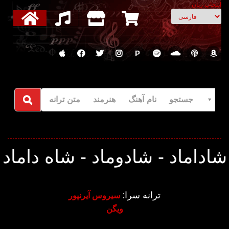
انتخاب زبان
P
جستجو نام آهنگ هنرمند متن ترانه
شاداماد - شادوماد - شاه داماد
ترانه سرا:
سیروس آیرنپور
ویگن