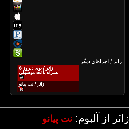
زائر / اجراهای دیگر
زائر / بوی دیروز 8
همراه با نت موسیقی
زائر / نت پیانو
زائر از آلبوم:
نت پیانو