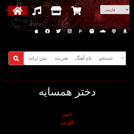
انتخاب زبان
P
جستجو نام آهنگ هنرمند متن ترانه
دختر همسایه
ناصر
کورس