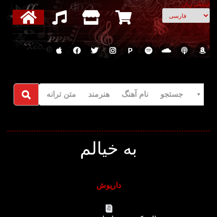
انتخاب زبان
P
جستجو نام آهنگ هنرمند متن ترانه
به خیالم
داریوش