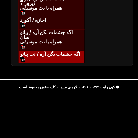
دیروز 7
همراه با نت موسیقی
اجازه / آکورد
اگه چشمات بگن آره / پیانو
آسان
همراه با نت موسیقی
اگه چشمات بگن آره / نت پیانو
© کپی رایت ۱۳۷۹ - ۱۴۰۱ - لاچینی میدیا - کلیه حقوق محفوظ است