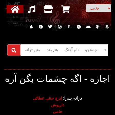
انتخاب زبان
P
جستجو نام آهنگ هنرمند متن ترانه
اجازه - اگه چشمات بگن آره
ترانه سرا:
ایرج جنتی عطائی
داریوش
حامی