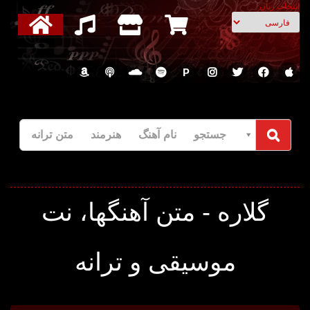
انتخاب زبان
P
جستجو نام آهنگ هنرمند متن ترانه
گلاره - متن آهنگها، نت
موسیقی و ترانه