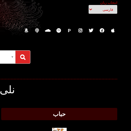
انتخاب زبان
P
نلی 
حباب