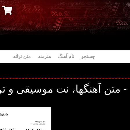
جستجو نام آهنگ هنرمند متن ترانه
- متن آهنگها، نت موسیقی و تر