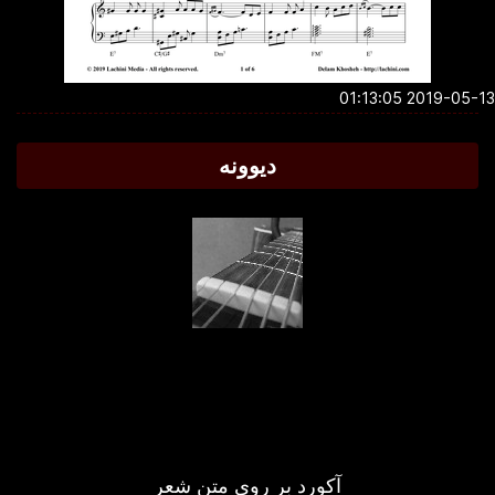
2019-05-13 01:1
دیوونه
آکورد بر روی متن شعر