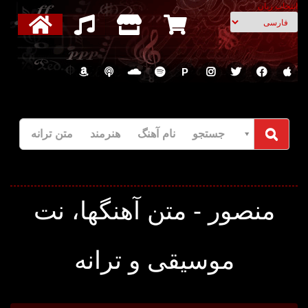
انتخاب زبان
P
جستجو نام آهنگ هنرمند متن ترانه
منصور - متن آهنگها، نت
موسیقی و ترانه