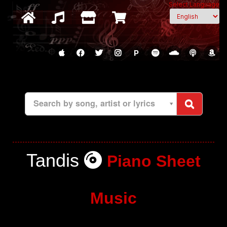
Select Language
P
Search by song, artist or lyrics
Tandis
Piano Sheet
Music