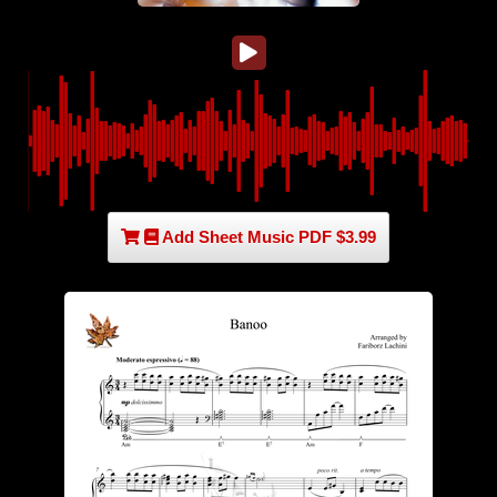
Add Sheet Music PDF $3.99