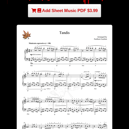
Add Sheet Music PDF $3.99