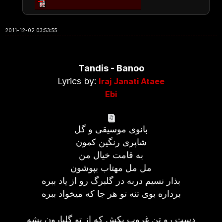
2011-12-02 03:53:55
Tandis - Banoo
Lyrics by:
Iraj Janati Ataee
Ebi
بانوی موسیقی و گل
شاپری رنگین کمون
به قامت خیال من
مل مل مهتاب بپوشون
بذار نسیم دربه در گلبرگ رو از یاد ببره
برداره بوی تنه تو هر جا که میخواد ببره
دست رو تن غروب بکش که از تو گلبارون بشه