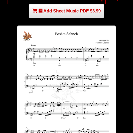
Add Sheet Music PDF $3.99