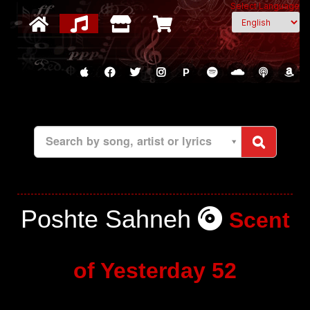
Select Language
P
Search by song, artist or lyrics
Poshte Sahneh
Scent
of Yesterday 52