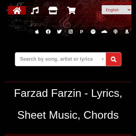
Select Language
P
Search by song, artist or lyrics
Farzad Farzin - Lyrics,
Sheet Music, Chords