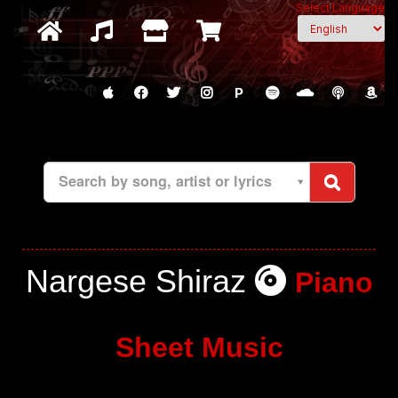
Select Language
P
Search by song, artist or lyrics
Nargese Shiraz
Piano
Sheet Music