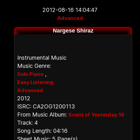
2012-08-16 14:04:47
Advanced
Nargese Shiraz
Instrumental Music
Music Genre:
,
Solo Piano
Easy Listening
Advanced
2012
ISRC: CA2OG1200113
From Music Album:
Scent of Yesterday 16
Track: 4
Song Length: 04:16
Sheet Music: 5 Page(s)