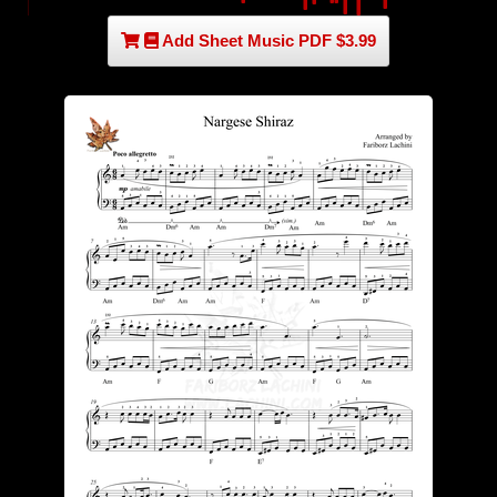
Add Sheet Music PDF $3.99