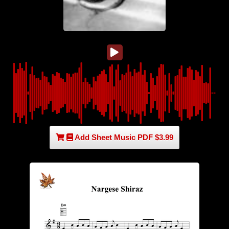
Add Sheet Music PDF $3.99