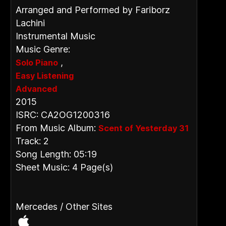
Arranged and Performed by Fariborz
Lachini
Instrumental Music
Music Genre:
,
Solo Piano
Easy Listening
Advanced
2015
ISRC: CA2OG1200316
From Music Album:
Scent of Yesterday 31
Track: 2
Song Length: 05:19
Sheet Music: 4 Page(s)
Mercedes / Other Sites