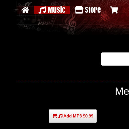
Music
Store
Me
Add MP3 $0.99