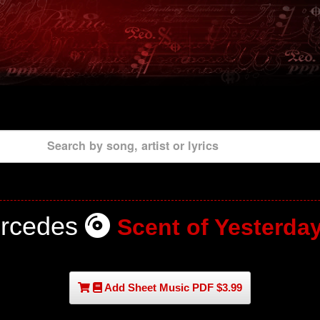
Search by song, artist or lyrics
rcedes
Scent of Yesterda
Add Sheet Music PDF $3.99