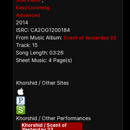
Solo Piano
Easy Listening
Advanced
2014
ISRC: CA2OG1200184
From Music Album:
Scent of Yesterday 22
Track: 15
Song Length: 03:26
Sheet Music: 4 Page(s)
Khorshid / Other Sites
Khorshid / Other Performances
Khorshid / Scent of
Yesterday 22