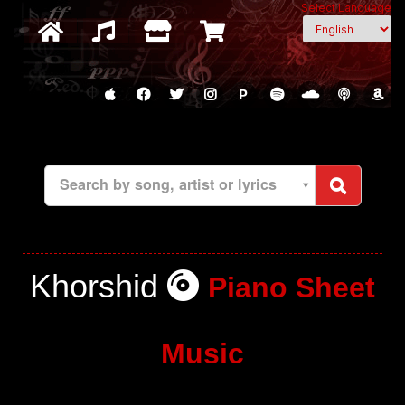
Select Language
P
Search by song, artist or lyrics
Khorshid
Piano Sheet
Music