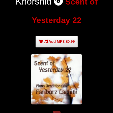
Khorshid
Scent of
Yesterday 22
Add MP3 $0.99