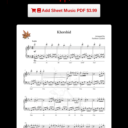
Add Sheet Music PDF $3.99