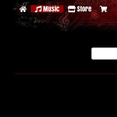
Music
Store