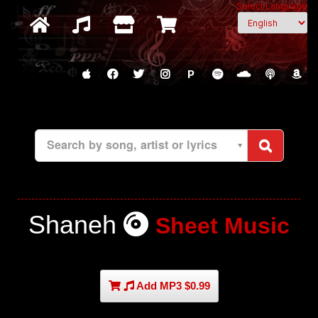
Select Language
P
Search by song, artist or lyrics
Shaneh
Sheet Music
Add MP3 $0.99