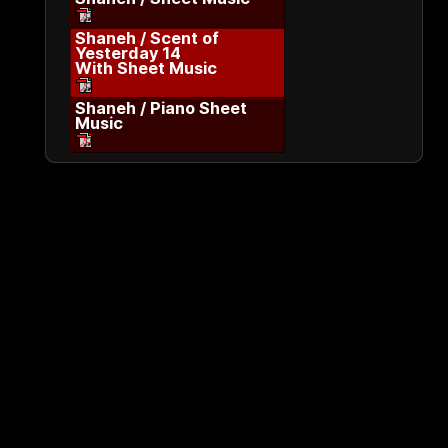
Shaneh / Scent of
Yesterday 14
With Sheet Music
Shaneh / Piano Sheet
Music