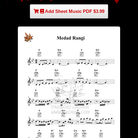
Add Sheet Music PDF $3.99