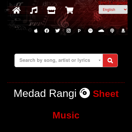
Select Language
P
Search by song, artist or lyrics
Medad Rangi
Sheet
Music