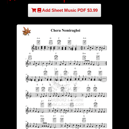
Add Sheet Music PDF $3.99