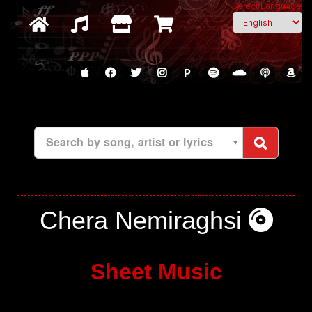
Select Language
P
Search by song, artist or lyrics
Chera Nemiraghsi
Sheet Music