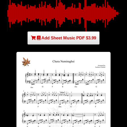
Add Sheet Music PDF $3.99