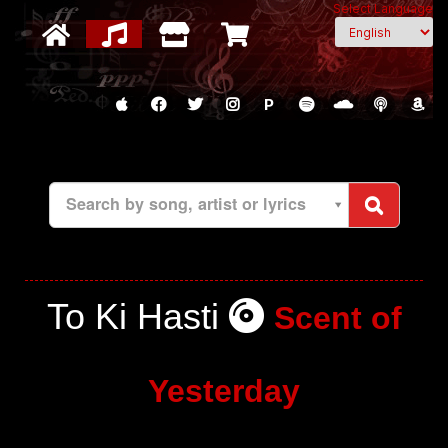
Select Language
P
Search by song, artist or lyrics
To Ki Hasti
Scent of
Yesterday