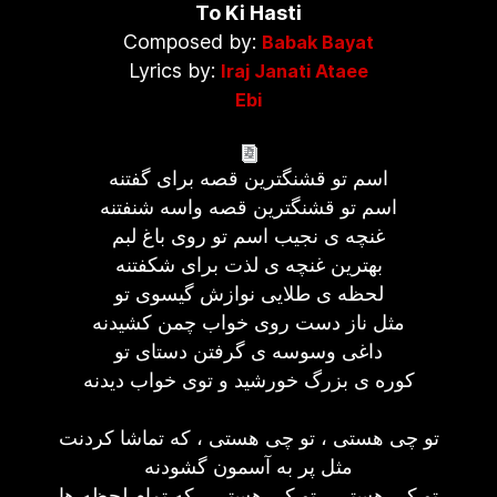
To Ki Hasti
Composed by:
Babak Bayat
Lyrics by:
Iraj Janati Ataee
Ebi
اسم تو قشنگترین قصه برای گفتنه
اسم تو قشنگترین قصه واسه شنفتنه
غنچه ی نجیب اسم تو روی باغ لبم
بهترین غنچه ی لذت برای شکفتنه
لحظه ی طلایی نوازش گیسوی تو
مثل ناز دست روی خواب چمن کشیدنه
داغی وسوسه ی گرفتن دستای تو
کوره ی بزرگ خورشید و توی خواب دیدنه
تو چی هستی ، تو چی هستی ، که تماشا کردنت
مثل پر به آسمون گشودنه
تو کی هست‍ی ، تو کی هستی ، که تمام لحظه ها