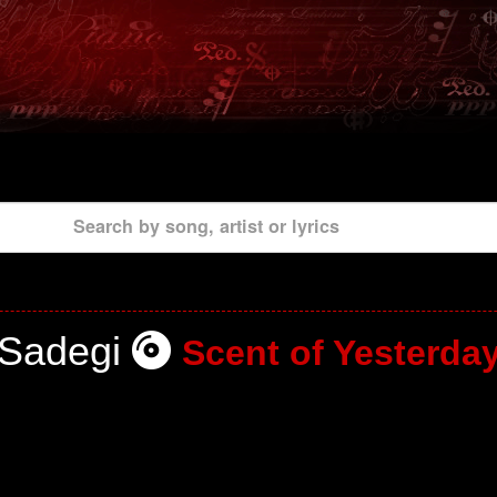
Search by song, artist or lyrics
Sadegi
Scent of Yesterda