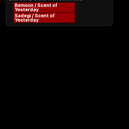
Bemoon / Scent of
Yesterday
Sadegi / Scent of
Yesterday