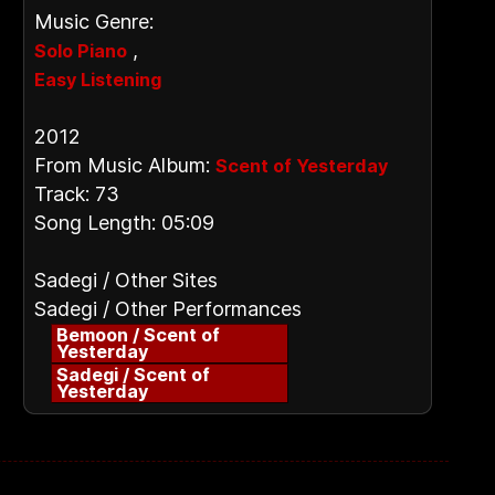
Music Genre:
,
Solo Piano
Easy Listening
2012
From Music Album:
Scent of Yesterday
Track: 73
Song Length: 05:09
Sadegi / Other Sites
Sadegi / Other Performances
Bemoon / Scent of
Yesterday
Sadegi / Scent of
Yesterday