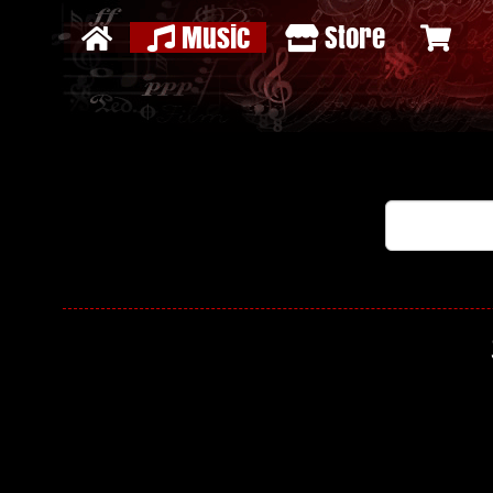
Music
Store