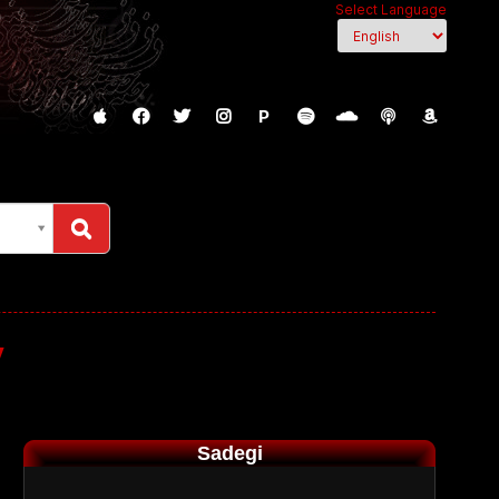
Select Language
P
y
Sadegi