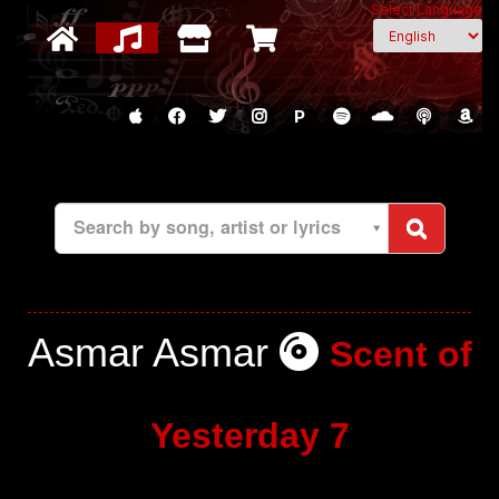
Select Language
P
Search by song, artist or lyrics
Asmar Asmar
Scent of
Yesterday 7