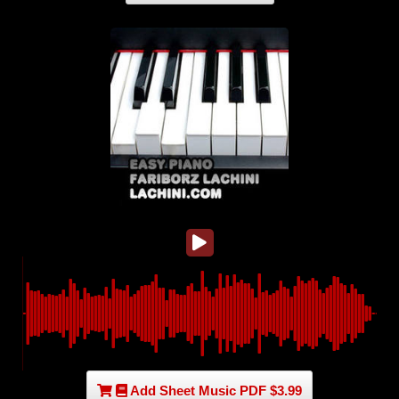
Add Sheet Music PDF $3.99