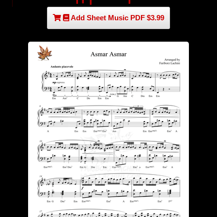
Add Sheet Music PDF $3.99