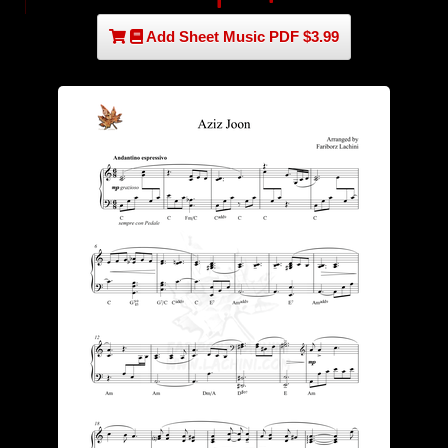
Add Sheet Music PDF $3.99