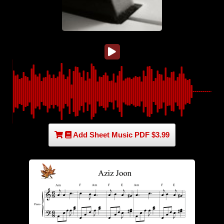
Add Sheet Music PDF $3.99