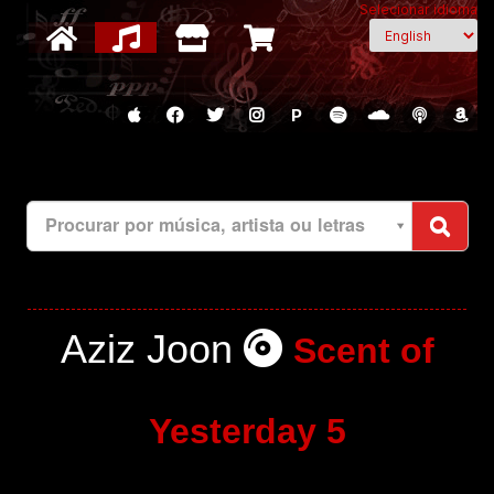
Selecionar idioma
P
Procurar por música, artista ou letras
Aziz Joon
Scent of
Yesterday 5