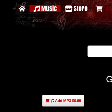
Music
Store
G
Add MP3 $0.99