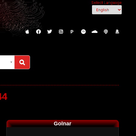
Select Language
P
44
Golnar