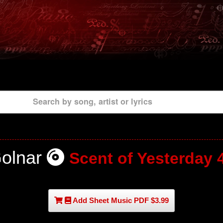
Search by song, artist or lyrics
olnar
Scent of Yesterday 
Add Sheet Music PDF $3.99