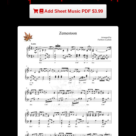
Add Sheet Music PDF $3.99