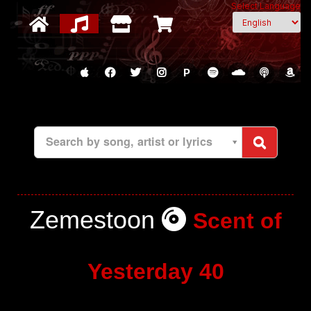
Select Language
P
Search by song, artist or lyrics
Zemestoon
Scent of
Yesterday 40