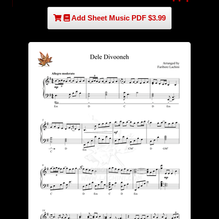
Add Sheet Music PDF $3.99