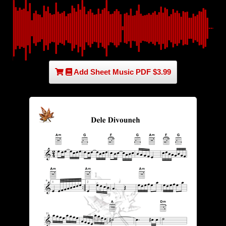
Add Sheet Music PDF $3.99