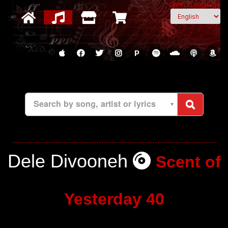
Select Language
P
Search by song, artist or lyrics
Dele Divooneh
Scent of
Yesterday 40