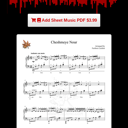
Add Sheet Music PDF $3.99