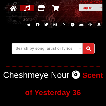
Select Language
P
Search by song, artist or lyrics
Cheshmeye Nour
Scent
of Yesterday 36