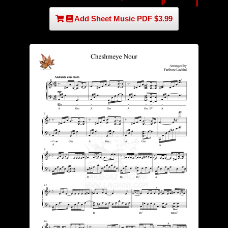
Add Sheet Music PDF $3.99