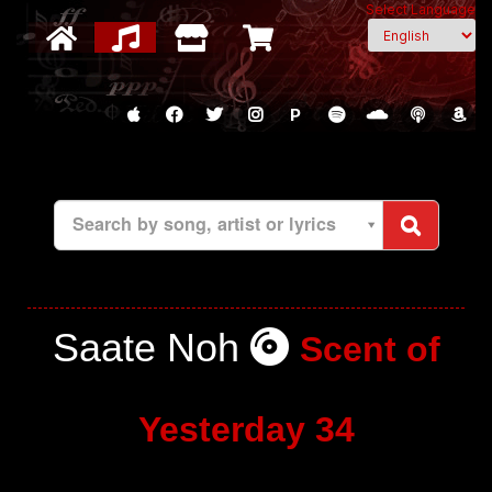
Select Language
P
Search by song, artist or lyrics
Saate Noh
Scent of
Yesterday 34