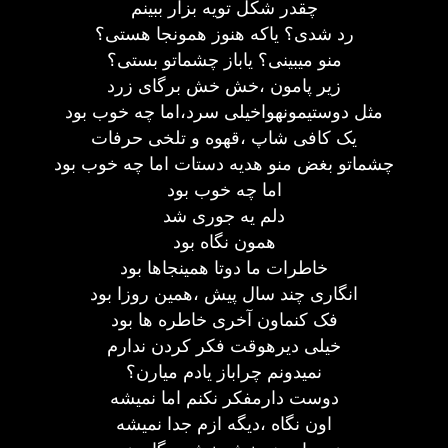
چقدر شکل تویه بزار ببینم
رد شدی؟ یاکه هنوز همونجا هستی؟
منو میبینی؟ یاباز چشماتو بستی؟
زیر پامون ،خش خش برگای زرد
مثل دوستیمونهواخیلی سرد،اما چه خوب بود
یک کافی شاپ ،قهوه و تلخی حرفات
چشماتو بغض منو هدیه دستات اما چه خوب بود
اما چه خوب بود
دلم یه جوری شد
همون نگاه بود
خاطرات ما دوتا همینجاها بود
انگاری چند سال پیش ،همین روزا بود
فک کنماون آخری خاطره ها بود
خیلی دیرهوقت فکر کردن ندارم
نمیدونم چراباز یادم میارن؟
دوست دارمفکر نکنم اما نمیشه
اون نگاه ،دیگه ازم جدا نمیشه