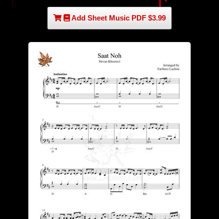
Add Sheet Music PDF $3.99