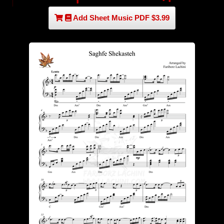
Add Sheet Music PDF $3.99