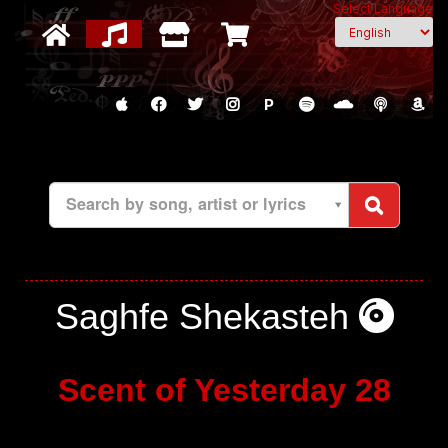
Select Language
P
Search by song, artist or lyrics
Saghfe Shekasteh
Scent of Yesterday 28