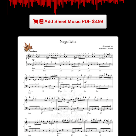
Add Sheet Music PDF $3.99