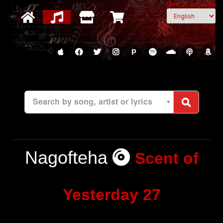
Select Language
P
Search by song, artist or lyrics
Nagofteha
Scent of
Yesterday 27