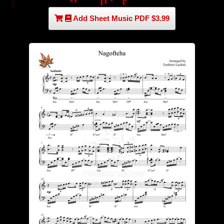
Add Sheet Music PDF $3.99