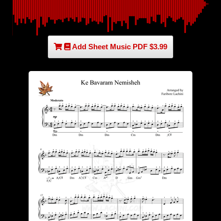
Add Sheet Music PDF $3.99