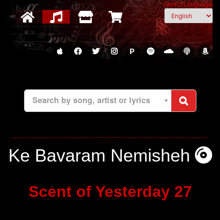
Select Language
P
Search by song, artist or lyrics
Ke Bavaram Nemisheh
Scent of Yesterday 27