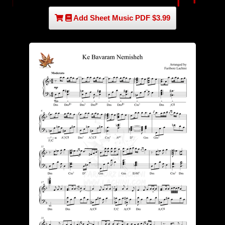
Add Sheet Music PDF $3.99