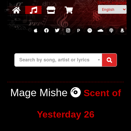
Select Language
P
Search by song, artist or lyrics
Mage Mishe
Scent of
Yesterday 26