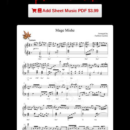
Add Sheet Music PDF $3.99