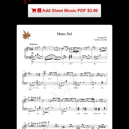
Add Sheet Music PDF $3.99