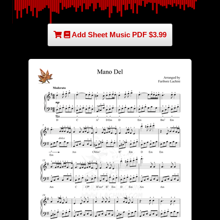
Add Sheet Music PDF $3.99