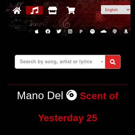
Select Language
P
Search by song, artist or lyrics
Mano Del
Scent of
Yesterday 25