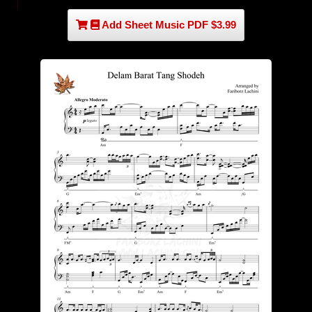
Add Sheet Music PDF $3.99