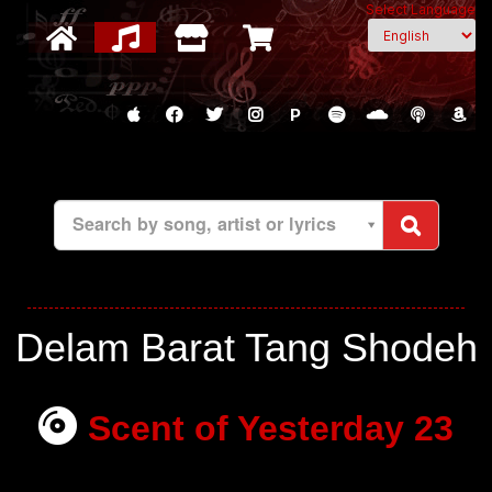
Select Language
P
Search by song, artist or lyrics
Delam Barat Tang Shodeh
Scent of Yesterday 23