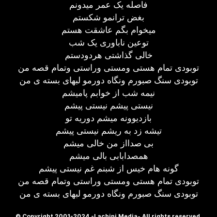
فاصله یک عمر میدونم
بغض ترانمو شکستم
میخوام بگم عاشقت هستم
توعین ناباوری یک شب
خالی گذاشتی هردودستم
توبودی تمام هستی ومستی وراستی وتمام قصه من
توبودی سنگ صبورم ونگاه دورمو لبهای بسته ی من
نیمه شب از خوابم پامیشم
نیستی پیشم نیستی پیشم
بازدیوونه میشم دوریه تو
تیشه زد به ریشم نیستی پیشم
بی صدااز من خالی میشم
همصدابابی بالی میشم
گونه هام خیس از شبنم غم نیستی پیشم
توبودی تمام هستی ومستی وراستی وتمام قصه من
توبودی سنگ صبورم ونگاه دورمو لبهای بسته ی من
© Copyright 2001-2024 -Lachini Media- All rights reserved.