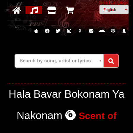
Select Language
P
Search by song, artist or lyrics
Hala Bavar Bokonam Ya
Nakonam
Scent of