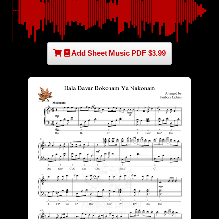
Add Sheet Music PDF $3.99