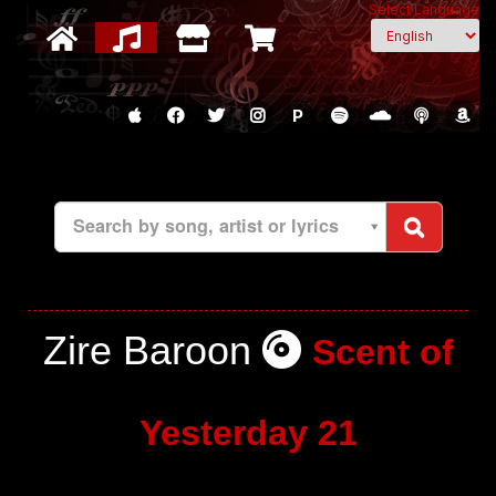
Select Language
P
Search by song, artist or lyrics
Zire Baroon
Scent of
Yesterday 21