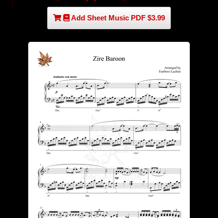
Add Sheet Music PDF $3.99