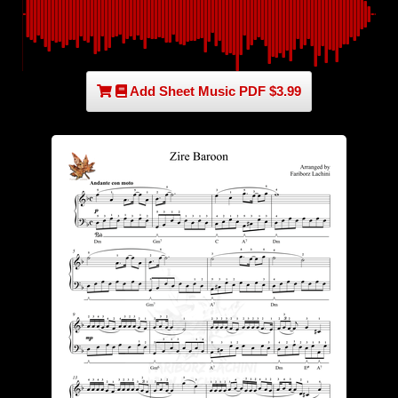
Add Sheet Music PDF $3.99