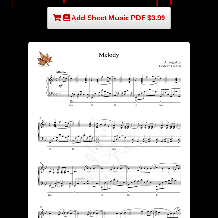
Add Sheet Music PDF $3.99