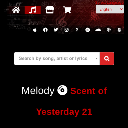
Select Language
P
Search by song, artist or lyrics
Melody
Scent of
Yesterday 21