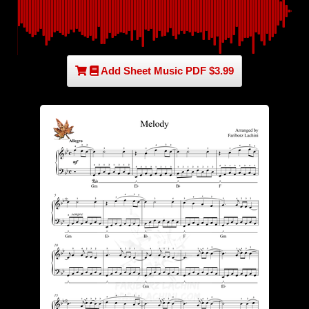
Add Sheet Music PDF $3.99