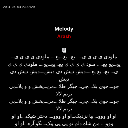
2014-04-04 23:37:29
Melody
Arash
ملودی ی ی ی ی......یع...یع...یع.... ملودی ی ی ی ی...
یع...یع یع..... ملود ی ی ی ی یع...یع...یع.... ملودی ی ی ی
ی... یع...یع یع.....دیش دیش دی دیش....دیش دیش دی
دیش
جو....جوی بلا....جی...جیگر طلا....من...پخش و و پلا...بی
بریم لالا
جو....جوی بلا....جی...جیگر طلا....من...پخش و و پلا...بی
بریم لالا
او او ووو....بیا نزدیک...او او ووو.... دختر شیک....او او
ووو.... من شاه دلم تو پی پی پیک...بگو آره...او او