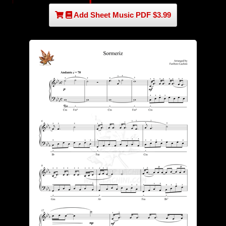
Add Sheet Music PDF $3.99