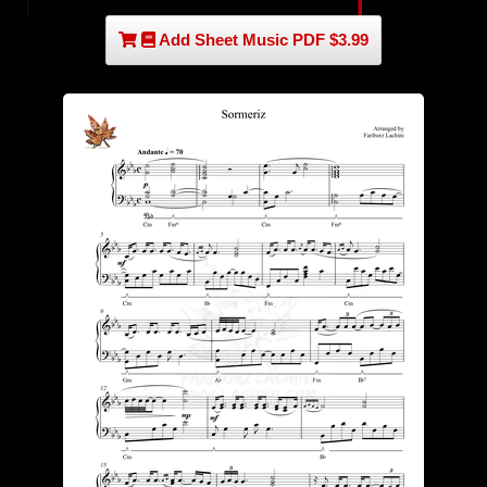
Add Sheet Music PDF $3.99