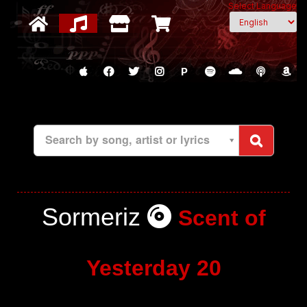
Select Language
P
Search by song, artist or lyrics
Sormeriz
Scent of
Yesterday 20