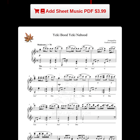
Add Sheet Music PDF $3.99