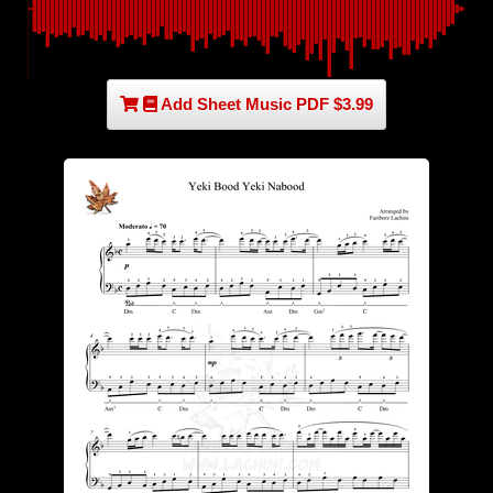
Add Sheet Music PDF $3.99