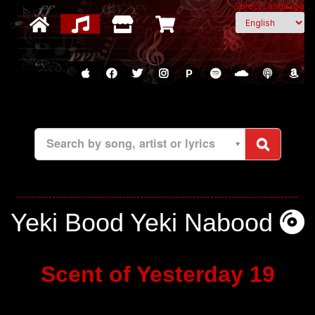
Select Language
P
Search by song, artist or lyrics
Yeki Bood Yeki Nabood
Scent of Yesterday 19