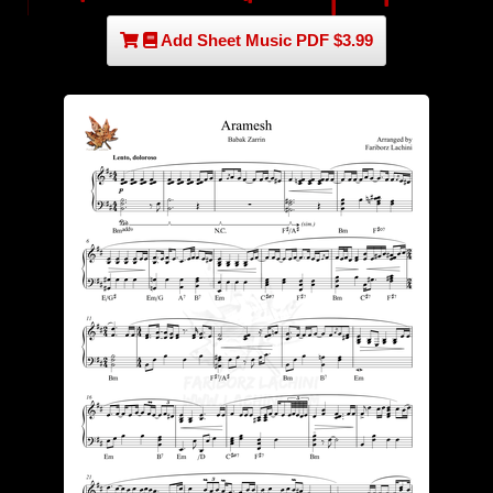
Add Sheet Music PDF $3.99