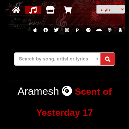
Select Language
P
Search by song, artist or lyrics
Aramesh
Scent of
Yesterday 17