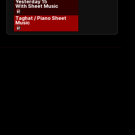
Yesterday 15
With Sheet Music
Taghat / Piano Sheet
Music