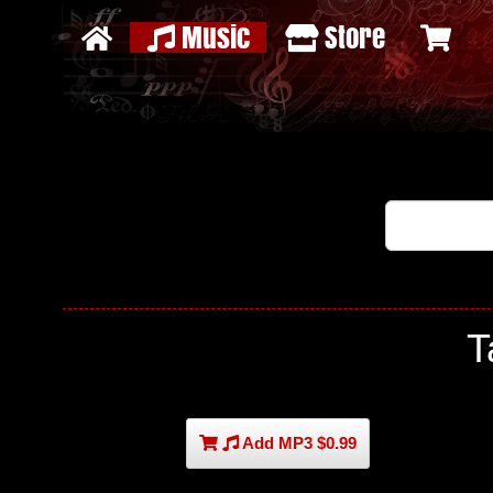
Music
Store
T
Add MP3 $0.99