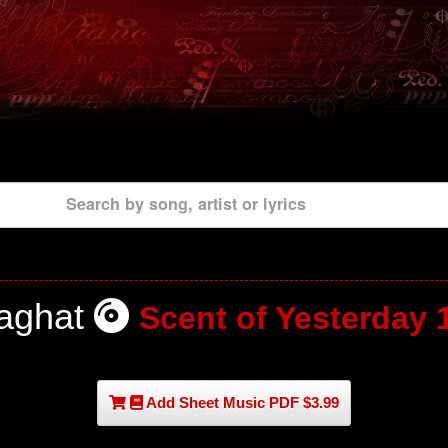
Search by song, artist or lyrics
aghat
Scent of Yesterday 
Add Sheet Music PDF $3.99