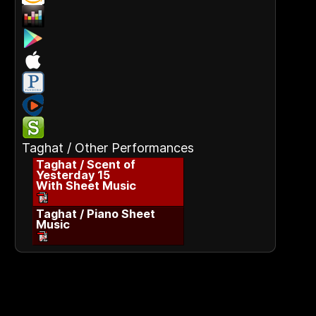
Taghat / Other Performances
Taghat / Scent of
Yesterday 15
With Sheet Music
Taghat / Piano Sheet
Music