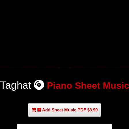
Taghat
Piano Sheet Musi
Add Sheet Music PDF $3.99