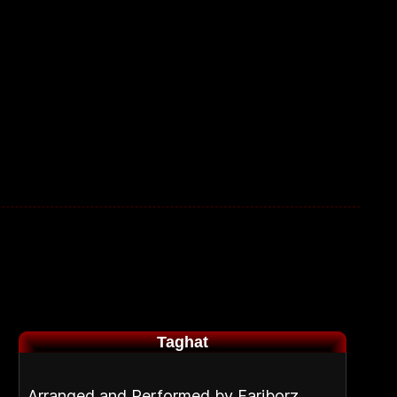
c
Taghat
Arranged and Performed by Fariborz