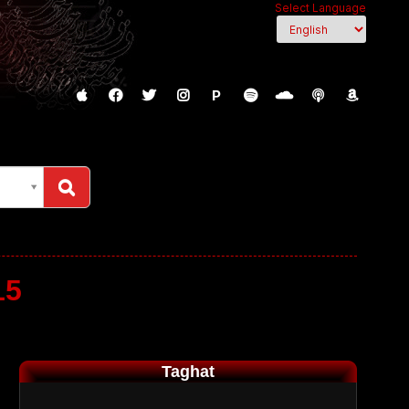
Select Language
P
15
Taghat