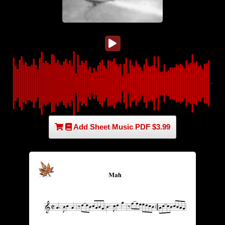
Add Sheet Music PDF $3.99