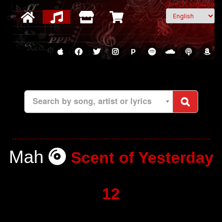
Select Language
P
Search by song, artist or lyrics
Mah
Scent of Yesterday
12