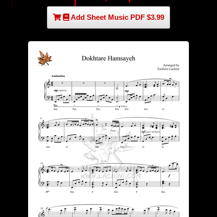
Add Sheet Music PDF $3.99