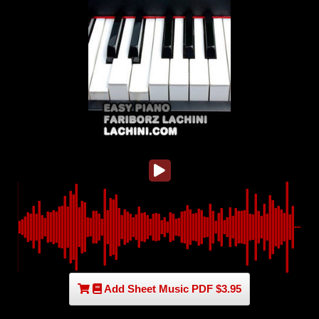
Add Sheet Music PDF $3.95