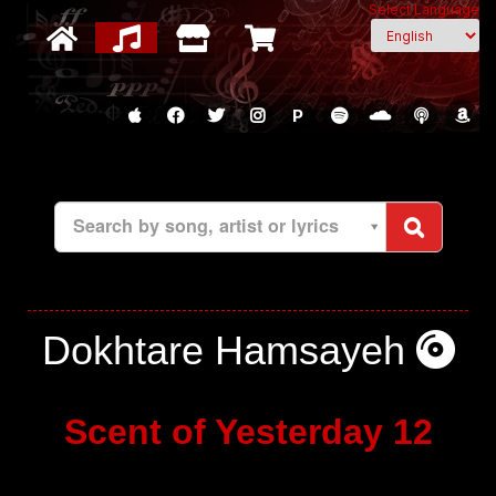
Select Language
P
Search by song, artist or lyrics
Dokhtare Hamsayeh
Scent of Yesterday 12