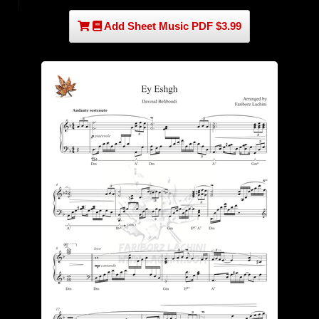
Add Sheet Music PDF $3.99