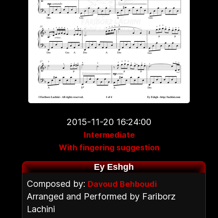
2015-11-20 16:24:00
Intermediate
With fingering suggestion
Ey Eshgh
Composed by:
Davoud Behboudi
Arranged and Performed by Fariborz
Lachini