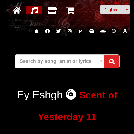
Select Language
P
Search by song, artist or lyrics
Ey Eshgh
Scent of
Yesterday 11