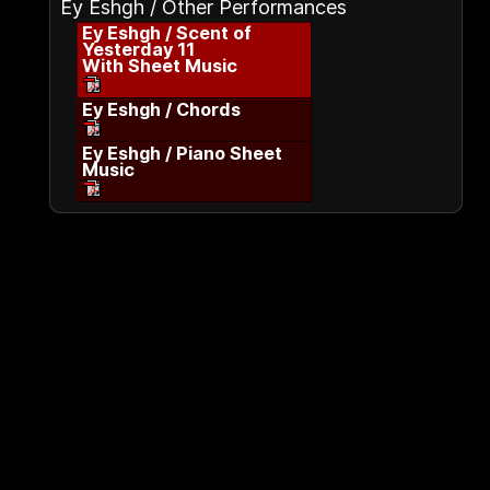
Ey Eshgh / Other Performances
Ey Eshgh / Scent of
Yesterday 11
With Sheet Music
Ey Eshgh / Chords
Ey Eshgh / Piano Sheet
Music