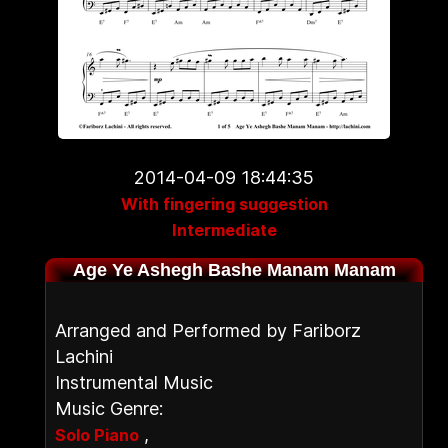
2014-04-09 18:44:35
With fingering suggestion
Intermediate
Age Ye Ashegh Bashe Manam Manam
Arranged and Performed by Fariborz
Lachini
Instrumental Music
Music Genre:
,
Solo Piano