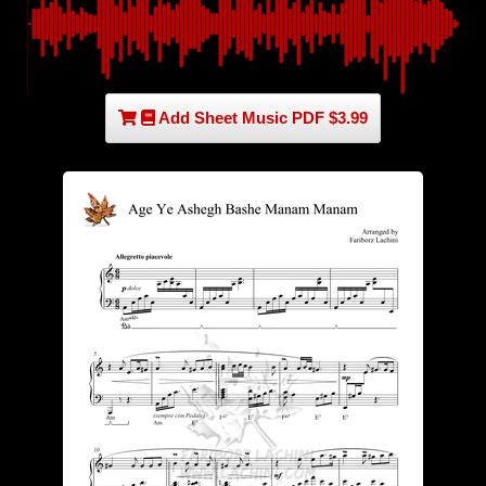
Add Sheet Music PDF $3.99