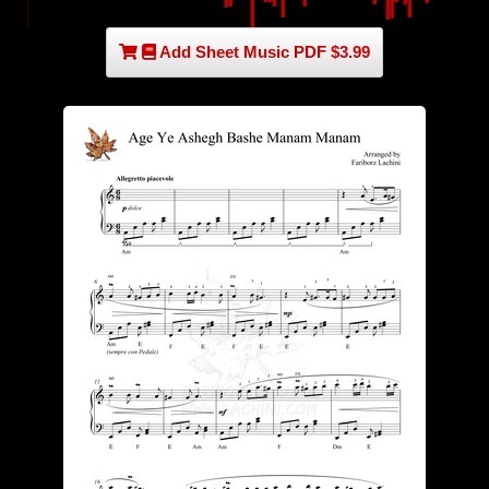
Add Sheet Music PDF $3.99