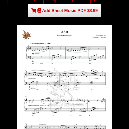
Add Sheet Music PDF $3.99