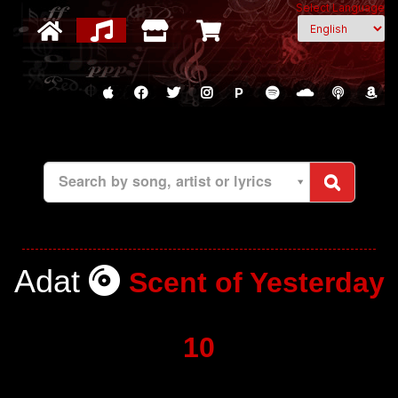
Select Language
P
Search by song, artist or lyrics
Adat
Scent of Yesterday
10