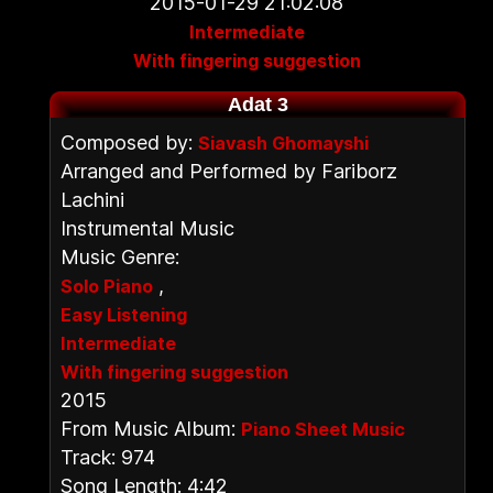
2015-01-29 21:02:08
Intermediate
With fingering suggestion
Adat 3
Composed by:
Siavash Ghomayshi
Arranged and Performed by Fariborz
Lachini
Instrumental Music
Music Genre:
,
Solo Piano
Easy Listening
Intermediate
With fingering suggestion
2015
From Music Album:
Piano Sheet Music
Track: 974
Song Length: 4:42