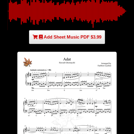
Add Sheet Music PDF $3.99