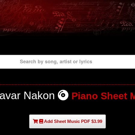
Search by song, artist or lyrics
Bavar Nakon
Piano Sheet 
Add Sheet Music PDF $3.99