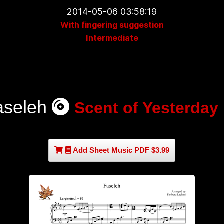
2014-05-06 03:58:19
With fingering suggestion
Intermediate
aseleh
Scent of Yesterday
Add Sheet Music PDF $3.99