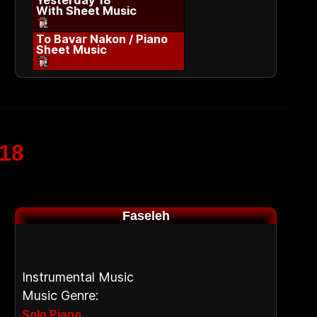
Yesterday 18
With Sheet Music
To Bavar Nakon / Piano
Sheet Music
 18
Faseleh
Instrumental Music
Music Genre:
,
Solo Piano