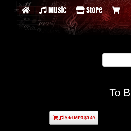
Music
Store
To 
Add MP3 $0.49