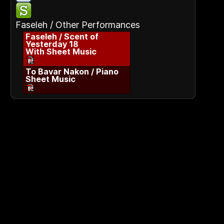
Faseleh / Other Performances
Faseleh / Scent of
Yesterday 18
With Sheet Music
To Bavar Nakon / Piano
Sheet Music