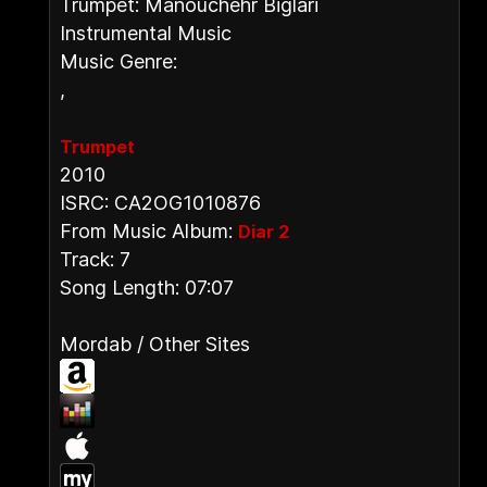
Trumpet: Manouchehr Biglari
Instrumental Music
Music Genre:
,
Trumpet
2010
ISRC: CA2OG1010876
From Music Album:
Diar 2
Track: 7
Song Length: 07:07
Mordab / Other Sites