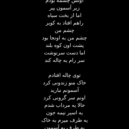
اولش چشمه بودم
زير آسمون پیر
اما از بخت سیاه
راهم افتاد به کوير
چشم من
چشم من به اونجا بود
پشت اون کوه بلند
اما دست سرنوشت
سر رام یه چاله کند
توی چاله افتادم
خاک منو زندونی کرد
آسمونم نباريد
اونم سر گرونی کرد
حالا یه مرداب شدم
یه اسیر نیمه جون
یه طرف میرم به خاک
یه طرف به آسمون