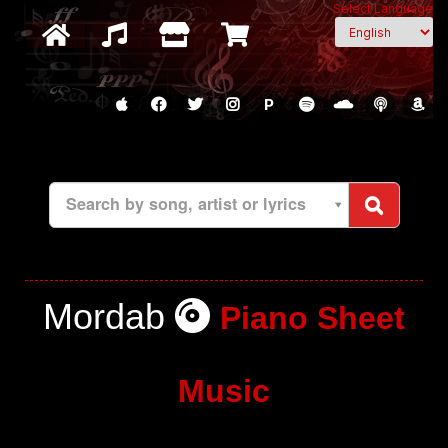
Select Language
P
Search by song, artist or lyrics
Mordab
Piano Sheet
Music