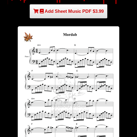
Add Sheet Music PDF $3.99