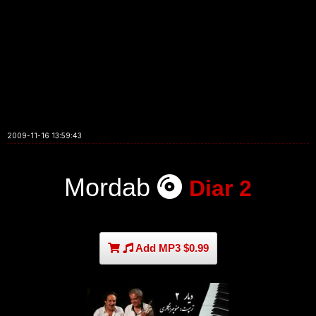
2009-11-16 13:59:43
Mordab
Diar 2
Add MP3 $0.99