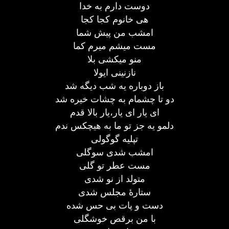
دوست دارم به خدا
هی خانوم کجا کجا
امشب من پیش شما
مست میشم میرم کما
منو میکشی بلا
نازنینی ایولا
باز دوباره یه شب دیگه شد
دو تا چشمام به چشات خیره شد
ای یار ای یار،یار بالا قدم
دلمو یه جز تو ما به هیچکس ندم
تپلیه گوگولی
امشب شدی سوگلی
مست عطر تو گلی
متولد از نو شدی
ستارۀ مجلس شدی
دست و پات بی حس شده
با من برقص خوشگلی