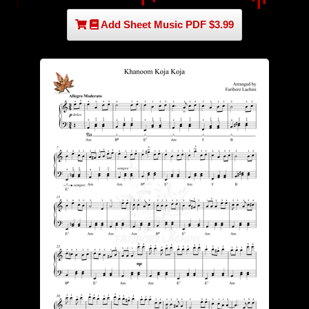
Add Sheet Music PDF $3.99