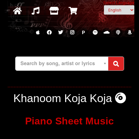
Select Language
P
Search by song, artist or lyrics
Khanoom Koja Koja
Piano Sheet Music